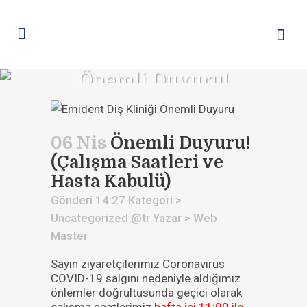
Önemli Duyuru!
(Çalışma Saatleri ve
Hasta Kabulü)
06 Nis
Önemli Duyuru!
(Çalışma Saatleri ve
Hasta Kabulü)
Gönderi 14:27
Kategori >
Uncategorized @tr
Yazar >
Web
Master
Sayın ziyaretçilerimiz Coronavirus
COVID-19 salgını nedeniyle aldığımız
önlemler doğrultusunda geçici olarak